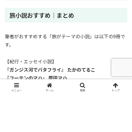
旅小説おすすめ｜まとめ
筆者がおすすめする「旅がテーマの小説」は以下の9冊で
す。
【紀行・エッセイ小説】
『ガンジス河でバタフライ』 たかのてるこ
『フーテンのマハ』 原田マハ
『ニューヨークのとけない魔法』 岡田光世
メニュー
ホーム
検索
トップ
【海外が舞台の小説】
『ホテル・ピーベリー』 近藤史恵
『スナックちどり』 よしもとばなな
『犬とハモニカ』 江國香織