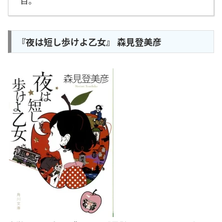
目。
『夜は短し歩けよ乙女』 森見登美彦